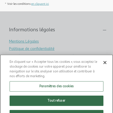
* Voir les conditions
en cliquant ici
Informations légales
Mentions Légales
Politique de confidentialité
CGV (Conditions Générales de Vente)
En cliquant sur « Accepter tous les cookies », vous acceptez le
CGU (Conditions Générales d’Utilisation)
stockage de cookies sur votre appareil pour améliorer la
Accessibilité : non conforme
navigation sur le site, analyser son utilisation et contribuer à
nos efforts de marketing.
Aide
Paramètres des cookies
Offres et informations produits
Tout refuser
Logiciel et Cookies